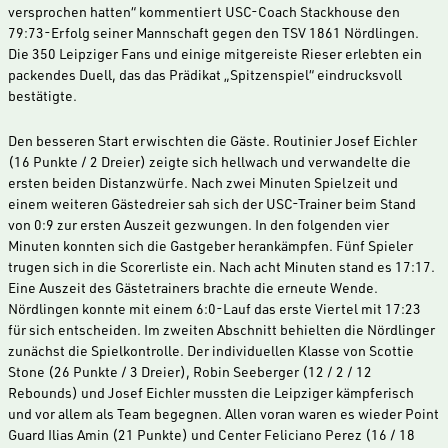
versprochen hatten“ kommentiert USC-Coach Stackhouse den
79:73-Erfolg seiner Mannschaft gegen den TSV 1861 Nördlingen.
Die 350 Leipziger Fans und einige mitgereiste Rieser erlebten ein
packendes Duell, das das Prädikat „Spitzenspiel“ eindrucksvoll
bestätigte.
Den besseren Start erwischten die Gäste. Routinier Josef Eichler
(16 Punkte / 2 Dreier) zeigte sich hellwach und verwandelte die
ersten beiden Distanzwürfe. Nach zwei Minuten Spielzeit und
einem weiteren Gästedreier sah sich der USC-Trainer beim Stand
von 0:9 zur ersten Auszeit gezwungen. In den folgenden vier
Minuten konnten sich die Gastgeber herankämpfen. Fünf Spieler
trugen sich in die Scorerliste ein. Nach acht Minuten stand es 17:17.
Eine Auszeit des Gästetrainers brachte die erneute Wende.
Nördlingen konnte mit einem 6:0-Lauf das erste Viertel mit 17:23
für sich entscheiden. Im zweiten Abschnitt behielten die Nördlinger
zunächst die Spielkontrolle. Der individuellen Klasse von Scottie
Stone (26 Punkte / 3 Dreier), Robin Seeberger (12 / 2 / 12
Rebounds) und Josef Eichler mussten die Leipziger kämpferisch
und vor allem als Team begegnen. Allen voran waren es wieder Point
Guard Ilias Amin (21 Punkte) und Center Feliciano Perez (16 / 18