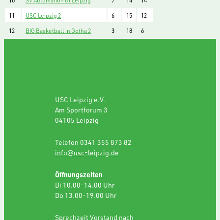
10
SV Automation 61 Leipzig
7
14
14
11
USC Leipzig 2
6
15
12
12
BIG Basketball in Gotha 2
3
18
6
GESCHÄFTSSTELLE
USC Leipzig e.V.
Am Sportforum 3
04105 Leipzig
Telefon 0341 355 873 82
info@usc-leipzig.de
Öffnungszeiten
Di 10.00-14.00 Uhr
Do 13.00-19.00 Uhr
Sprechzeit Vorstand nach