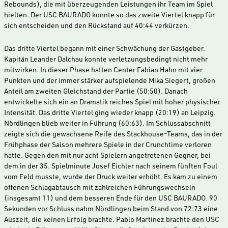
Rebounds), die mit überzeugenden Leistungen ihr Team im Spiel
hielten. Der USC BAURADO konnte so das zweite Viertel knapp für
sich entscheiden und den Rückstand auf 40:44 verkürzen.
Das dritte Viertel begann mit einer Schwächung der Gastgeber.
Kapitän Leander Dalchau konnte verletzungsbedingt nicht mehr
mitwirken. In dieser Phase hatten Center Fabian Hahn mit vier
Punkten und der immer stärker aufspielende Mika Siegert, großen
Anteil am zweiten Gleichstand der Partie (50:50). Danach
entwickelte sich ein an Dramatik reiches Spiel mit hoher physischer
Intensität. Das dritte Viertel ging wieder knapp (20:19) an Leipzig.
Nördlingen blieb weiter in Führung (60:63). Im Schlussabschnitt
zeigte sich die gewachsene Reife des Stackhouse-Teams, das in der
Frühphase der Saison mehrere Spiele in der Crunchtime verloren
hatte. Gegen den mit nur acht Spielern angetretenen Gegner, bei
dem in der 35. Spielminute Josef Eichler nach seinem fünften Foul
vom Feld musste, wurde der Druck weiter erhöht. Es kam zu einem
offenen Schlagabtausch mit zahlreichen Führungswechseln
(insgesamt 11) und dem besseren Ende für den USC BAURADO. 90
Sekunden vor Schluss nahm Nördlingen beim Stand von 72:73 eine
Auszeit, die keinen Erfolg brachte. Pablo Martinez brachte den USC