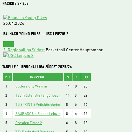
NÄCHSTE SPIELE
25.04.2026
BAUNACH YOUNG PIKES — USC LEIPZIG 2
15:00
2. Regionalliga Südost
Basketball Center Hauptsmoor
TABELLE 1. REGIONALLIGA SÜDOST 2025/26
POS
MANNSCHAFT
S
N
PKT
1
Culture City Weimar
14
0
28
2
TSV Tröster Breitengüßbach
11
3
22
3
TG SPRINTIS Veitshöchheim
8
6
16
4
BAURADO UniRiesen Leipzig
8
6
15
5
Dresden Titans 2
6
8
12
6
TTL Basketball Bamberg
5
9
10