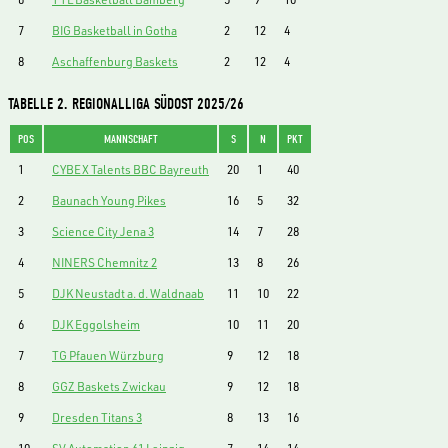
7
BIG Basketball in Gotha
2
12
4
8
Aschaffenburg Baskets
2
12
4
TABELLE 2. REGIONALLIGA SÜDOST 2025/26
POS
MANNSCHAFT
S
N
PKT
1
CYBEX Talents BBC Bayreuth
20
1
40
2
Baunach Young Pikes
16
5
32
3
Science City Jena 3
14
7
28
4
NINERS Chemnitz 2
13
8
26
5
DJK Neustadt a. d. Waldnaab
11
10
22
6
DJK Eggolsheim
10
11
20
7
TG Pfauen Würzburg
9
12
18
8
GGZ Baskets Zwickau
9
12
18
9
Dresden Titans 3
8
13
16