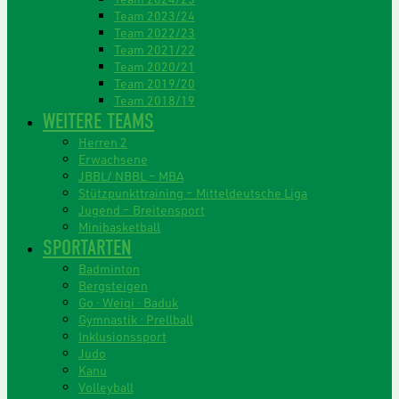
Team 2023/24
Team 2022/23
Team 2021/22
Team 2020/21
Team 2019/20
Team 2018/19
WEITERE TEAMS
Herren 2
Erwachsene
JBBL/ NBBL – MBA
Stützpunkttraining – Mitteldeutsche Liga
Jugend – Breitensport
Minibasketball
SPORTARTEN
Badminton
Bergsteigen
Go · Weiqi · Baduk
Gymnastik · Prellball
Inklusionssport
Judo
Kanu
Volleyball