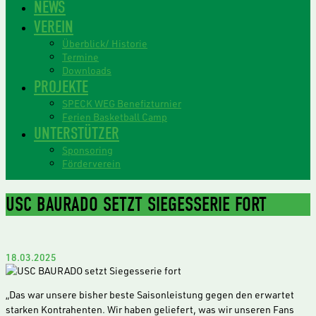
NEWS
VEREIN
Überblick/ Historie
Termine
Downloads
PROJEKTE
SPECK WEG Benefizturnier
Ferien Basketball Camp
UNTERSTÜTZER
Sponsoring
Förderverein
USC BAURADO SETZT SIEGESSERIE FORT
18.03.2025
„Das war unsere bisher beste Saisonleistung gegen den erwartet
starken Kontrahenten. Wir haben geliefert, was wir unseren Fans