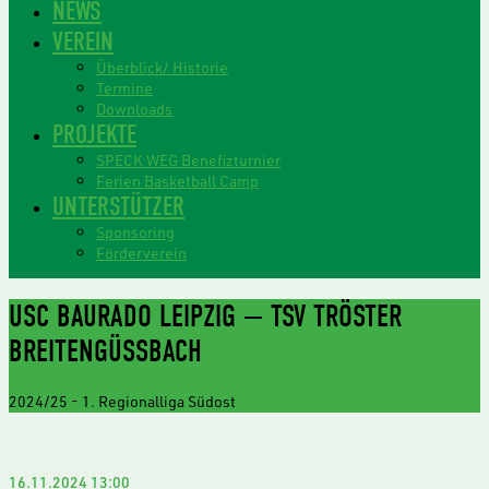
NEWS
VEREIN
Überblick/ Historie
Termine
Downloads
PROJEKTE
SPECK WEG Benefizturnier
Ferien Basketball Camp
UNTERSTÜTZER
Sponsoring
Förderverein
USC BAURADO LEIPZIG — TSV TRÖSTER
BREITENGÜSSBACH
2024/25
-
1. Regionalliga Südost
16.11.2024
13:00