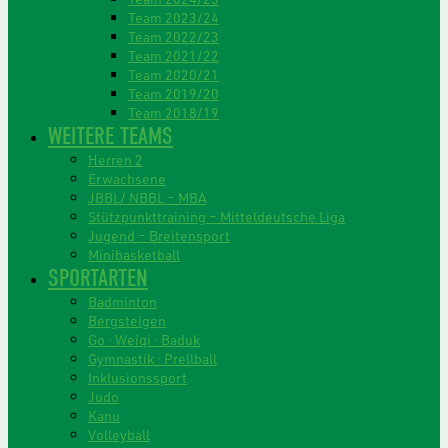
Team 2023/24
Team 2022/23
Team 2021/22
Team 2020/21
Team 2019/20
Team 2018/19
WEITERE TEAMS
Herren 2
Erwachsene
JBBL/ NBBL – MBA
Stützpunkttraining – Mitteldeutsche Liga
Jugend – Breitensport
Minibasketball
SPORTARTEN
Badminton
Bergsteigen
Go · Weiqi · Baduk
Gymnastik · Prellball
Inklusionssport
Judo
Kanu
Volleyball