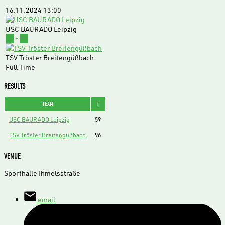
16.11.2024
13:00
USC BAURADO Leipzig
59
-
96
TSV Tröster Breitengüßbach
Full Time
RESULTS
TEAM
T
USC BAURADO Leipzig
59
TSV Tröster Breitengüßbach
96
VENUE
Sporthalle Ihmelsstraße
email