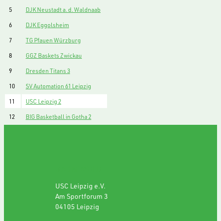
5
DJK Neustadt a. d. Waldnaab
6
DJK Eggolsheim
7
TG Pfauen Würzburg
8
GGZ Baskets Zwickau
9
Dresden Titans 3
10
SV Automation 61 Leipzig
11
USC Leipzig 2
12
BIG Basketball in Gotha 2
GESCHÄFTSSTELLE
USC Leipzig e.V.
Am Sportforum 3
04105 Leipzig