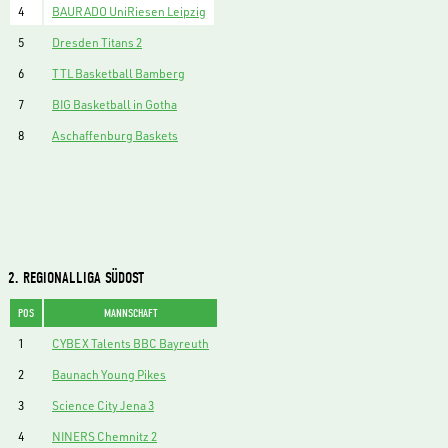
4
BAURADO UniRiesen Leipzig
5
Dresden Titans 2
6
TTL Basketball Bamberg
7
BIG Basketball in Gotha
8
Aschaffenburg Baskets
2. REGIONALLIGA SÜDOST
POS
MANNSCHAFT
1
CYBEX Talents BBC Bayreuth
2
Baunach Young Pikes
3
Science City Jena 3
4
NINERS Chemnitz 2