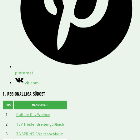
pinterest
vk.com
1. REGIONALLIGA SÜDOST
POS
MANNSCHAFT
1
Culture City Weimar
2
TSV Tröster Breitengüßbach
3
TG SPRINTIS Veitshöchheim