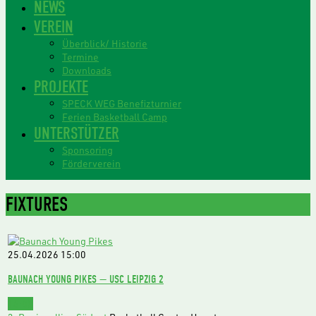
NEWS
VEREIN
Überblick/ Historie
Termine
Downloads
PROJEKTE
SPECK WEG Benefizturnier
Ferien Basketball Camp
UNTERSTÜTZER
Sponsoring
Förderverein
FIXTURES
25.04.2026
15:00
BAUNACH YOUNG PIKES — USC LEIPZIG 2
15:00