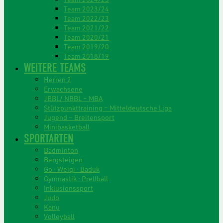
Team 2023/24
Team 2022/23
Team 2021/22
Team 2020/21
Team 2019/20
Team 2018/19
WEITERE TEAMS
Herren 2
Erwachsene
JBBL/ NBBL – MBA
Stützpunkttraining – Mitteldeutsche Liga
Jugend – Breitensport
Minibasketball
SPORTARTEN
Badminton
Bergsteigen
Go · Weiqi · Baduk
Gymnastik · Prellball
Inklusionssport
Judo
Kanu
Volleyball