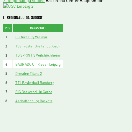
2. Regionalliga Südost
Basketball Center Hauptsmoor
1. REGIONALLIGA SÜDOST
POS
MANNSCHAFT
1
Culture City Weimar
2
TSV Tröster Breitengüßbach
3
TG SPRINTIS Veitshöchheim
4
BAURADO UniRiesen Leipzig
5
Dresden Titans 2
6
TTL Basketball Bamberg
7
BIG Basketball in Gotha
8
Aschaffenburg Baskets