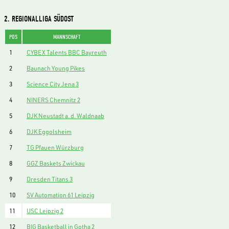
2. REGIONALLIGA SÜDOST
POS
MANNSCHAFT
1
CYBEX Talents BBC Bayreuth
2
Baunach Young Pikes
3
Science City Jena 3
4
NINERS Chemnitz 2
5
DJK Neustadt a. d. Waldnaab
6
DJK Eggolsheim
7
TG Pfauen Würzburg
8
GGZ Baskets Zwickau
9
Dresden Titans 3
10
SV Automation 61 Leipzig
11
USC Leipzig 2
12
BIG Basketball in Gotha 2