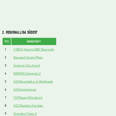
2. REGIONALLIGA SÜDOST
POS
MANNSCHAFT
1
CYBEX Talents BBC Bayreuth
2
Baunach Young Pikes
3
Science City Jena 3
4
NINERS Chemnitz 2
5
DJK Neustadt a. d. Waldnaab
6
DJK Eggolsheim
7
TG Pfauen Würzburg
8
GGZ Baskets Zwickau
9
Dresden Titans 3