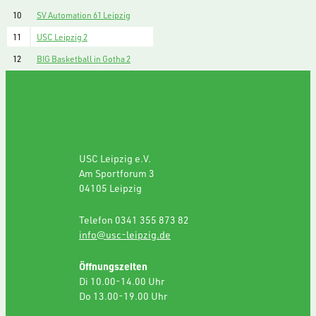
10
SV Automation 61 Leipzig
11
USC Leipzig 2
12
BIG Basketball in Gotha 2
GESCHÄFTSSTELLE
USC Leipzig e.V.
Am Sportforum 3
04105 Leipzig
Telefon 0341 355 873 82
info@usc-leipzig.de
Öffnungszeiten
Di 10.00-14.00 Uhr
Do 13.00-19.00 Uhr