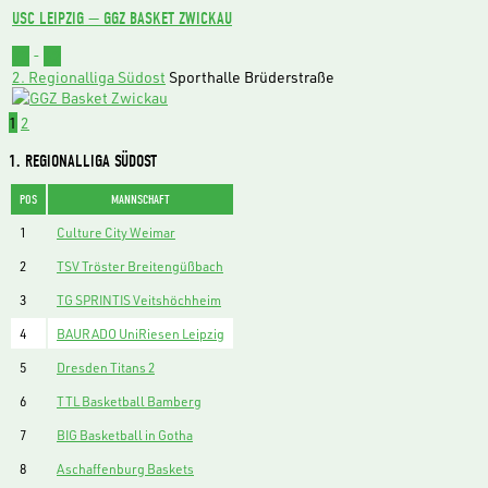
USC LEIPZIG — GGZ BASKET ZWICKAU
73
-
62
2. Regionalliga Südost
Sporthalle Brüderstraße
1
2
1. REGIONALLIGA SÜDOST
POS
MANNSCHAFT
1
Culture City Weimar
2
TSV Tröster Breitengüßbach
3
TG SPRINTIS Veitshöchheim
4
BAURADO UniRiesen Leipzig
5
Dresden Titans 2
6
TTL Basketball Bamberg
7
BIG Basketball in Gotha
8
Aschaffenburg Baskets