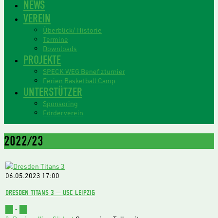
NEWS
VEREIN
Überblick/ Historie
Termine
Downloads
PROJEKTE
SPECK WEG Benefizturnier
Ferien Basketball Camp
UNTERSTÜTZER
Sponsoring
Förderverein
2022/23
06.05.2023
17:00
DRESDEN TITANS 3 — USC LEIPZIG
62
-
69