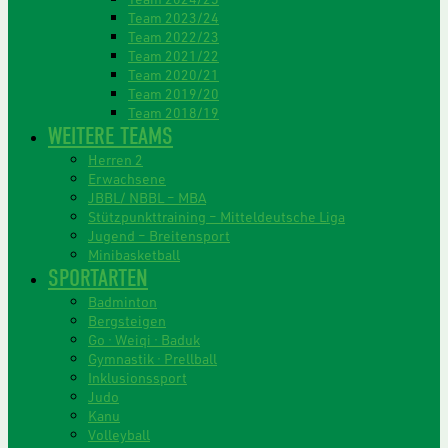
Team 2023/24
Team 2022/23
Team 2021/22
Team 2020/21
Team 2019/20
Team 2018/19
WEITERE TEAMS
Herren 2
Erwachsene
JBBL/ NBBL – MBA
Stützpunkttraining – Mitteldeutsche Liga
Jugend – Breitensport
Minibasketball
SPORTARTEN
Badminton
Bergsteigen
Go · Weiqi · Baduk
Gymnastik · Prellball
Inklusionssport
Judo
Kanu
Volleyball