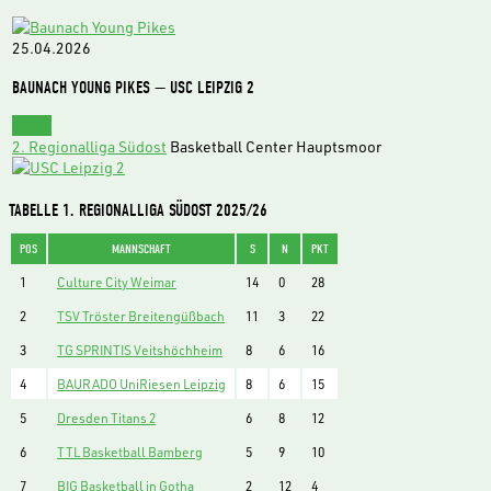
25.04.2026
BAUNACH YOUNG PIKES — USC LEIPZIG 2
15:00
2. Regionalliga Südost
Basketball Center Hauptsmoor
TABELLE 1. REGIONALLIGA SÜDOST 2025/26
POS
MANNSCHAFT
S
N
PKT
1
Culture City Weimar
14
0
28
2
TSV Tröster Breitengüßbach
11
3
22
3
TG SPRINTIS Veitshöchheim
8
6
16
4
BAURADO UniRiesen Leipzig
8
6
15
5
Dresden Titans 2
6
8
12
6
TTL Basketball Bamberg
5
9
10
7
BIG Basketball in Gotha
2
12
4