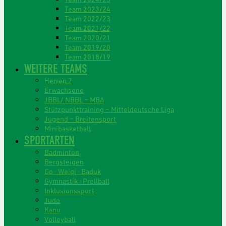
Team 2023/24
Team 2022/23
Team 2021/22
Team 2020/21
Team 2019/20
Team 2018/19
WEITERE TEAMS
Herren 2
Erwachsene
JBBL/ NBBL – MBA
Stützpunkttraining – Mitteldeutsche Liga
Jugend – Breitensport
Minibasketball
SPORTARTEN
Badminton
Bergsteigen
Go · Weiqi · Baduk
Gymnastik · Prellball
Inklusionssport
Judo
Kanu
Volleyball