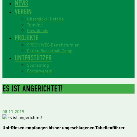
NEWS
VEREIN
Überblick/ Historie
Termine
Downloads
PROJEKTE
SPECK WEG Benefizturnier
Ferien Basketball Camp
UNTERSTÜTZER
Sponsoring
Förderverein
ES IST ANGERICHTET!
08.11.2019
Uni-Riesen empfangen bisher ungeschlagenen Tabellenführer