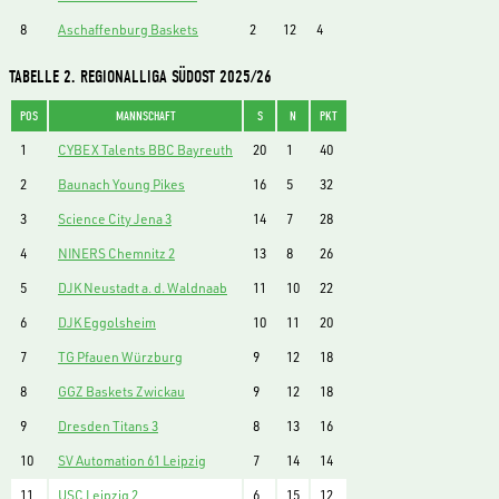
8
Aschaffenburg Baskets
2
12
4
TABELLE 2. REGIONALLIGA SÜDOST 2025/26
POS
MANNSCHAFT
S
N
PKT
1
CYBEX Talents BBC Bayreuth
20
1
40
2
Baunach Young Pikes
16
5
32
3
Science City Jena 3
14
7
28
4
NINERS Chemnitz 2
13
8
26
5
DJK Neustadt a. d. Waldnaab
11
10
22
6
DJK Eggolsheim
10
11
20
7
TG Pfauen Würzburg
9
12
18
8
GGZ Baskets Zwickau
9
12
18
9
Dresden Titans 3
8
13
16
10
SV Automation 61 Leipzig
7
14
14
11
USC Leipzig 2
6
15
12