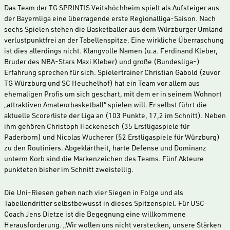
Das Team der TG SPRINTIS Veitshöchheim spielt als Aufsteiger aus
der Bayernliga eine überragende erste Regionalliga-Saison. Nach
sechs Spielen stehen die Basketballer aus dem Würzburger Umland
verlustpunktfrei an der Tabellenspitze. Eine wirkliche Überraschung
ist dies allerdings nicht. Klangvolle Namen (u.a. Ferdinand Kleber,
Bruder des NBA-Stars Maxi Kleber) und große (Bundesliga-)
Erfahrung sprechen für sich. Spielertrainer Christian Gabold (zuvor
TG Würzburg und SC Heuchelhof) hat ein Team vor allem aus
ehemaligen Profis um sich geschart, mit dem er in seinem Wohnort
„attraktiven Amateurbasketball“ spielen will. Er selbst führt die
aktuelle Scorerliste der Liga an (103 Punkte, 17,2 im Schnitt). Neben
ihm gehören Christoph Hackenesch (35 Erstligaspiele für
Paderborn) und Nicolas Wucherer (52 Erstligaspiele für Würzburg)
zu den Routiniers. Abgeklärtheit, harte Defense und Dominanz
unterm Korb sind die Markenzeichen des Teams. Fünf Akteure
punkteten bisher im Schnitt zweistellig.
Die Uni-Riesen gehen nach vier Siegen in Folge und als
Tabellendritter selbstbewusst in dieses Spitzenspiel. Für USC-
Coach Jens Dietze ist die Begegnung eine willkommene
Herausforderung. „Wir wollen uns nicht verstecken, unsere Stärken