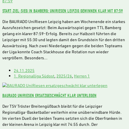
START-ZIEL-SIEG IN BAMBERG: UNIRIESEN LEIPZIG GEWINNEN KLAR MIT 87:59
Die BAURADO UniRiesen Leipzig haben am Wochenende ein starkes
Ausrufezeichen gesetzt: Beim Auswärtsspiel gegen TTL Bamberg
gelang ein klarer 87:59-Erfolg. Bereits zur Halbzeit führten die
Leipziger mit 55:30 und legten damit den Grundstein für den dritten
Auswärtssieg. Nach zwei Niederlagen gegen die beiden Topteams
der Liga konnte Coach Stackhouse die Rotation nun wieder
vergrößern. Besonders…
24.11.2025
1. Regionalliga Südost
,
2025/26
,
Herren 1
BAURADO UNIRIESEN ERSATZGESCHWÄCHT KLAR UNTERLEGEN
Der TSV Tröster Breitengüßbach bleibt für die Leipziger
Regionalliga-Basketballer weiterhin eine unüberwindbare Hürde.
Im vierten Duell der beiden Teams setzten sich die Oberfranken in
der kleinen Arena in Leipzig klar mit 74:55 durch. Der