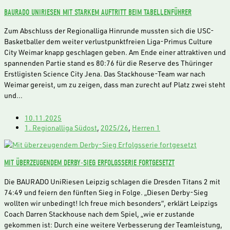
BAURADO UNIRIESEN MIT STARKEM AUFTRITT BEIM TABELLENFÜHRER
Zum Abschluss der Regionalliga Hinrunde mussten sich die USC-
Basketballer dem weiter verlustpunktfreien Liga-Primus Culture
City Weimar knapp geschlagen geben. Am Ende einer attraktiven und
spannenden Partie stand es 80:76 für die Reserve des Thüringer
Erstligisten Science City Jena. Das Stackhouse-Team war nach
Weimar gereist, um zu zeigen, dass man zurecht auf Platz zwei steht
und…
10.11.2025
1. Regionalliga Südost
,
2025/26
,
Herren 1
MIT ÜBERZEUGENDEM DERBY-SIEG ERFOLGSSERIE FORTGESETZT
Die BAURADO UniRiesen Leipzig schlagen die Dresden Titans 2 mit
74:49 und feiern den fünften Sieg in Folge. „Diesen Derby-Sieg
wollten wir unbedingt! Ich freue mich besonders“, erklärt Leipzigs
Coach Darren Stackhouse nach dem Spiel, „wie er zustande
gekommen ist: Durch eine weitere Verbesserung der Teamleistung,