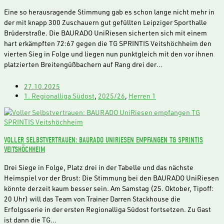
Eine so herausragende Stimmung gab es schon lange nicht mehr in
der mit knapp 300 Zuschauern gut gefüllten Leipziger Sporthalle
Brüderstraße. Die BAURADO UniRiesen sicherten sich mit einem
hart erkämpften 72:67 gegen die TG SPRINTIS Veitshöchheim den
vierten Sieg in Folge und liegen nun punktgleich mit den vor ihnen
platzierten Breitengüßbachern auf Rang drei der…
27.10.2025
1. Regionalliga Südost
,
2025/26
,
Herren 1
VOLLER SELBSTVERTRAUEN: BAURADO UNIRIESEN EMPFANGEN TG SPRINTIS
VEITSHÖCHHEIM
Drei Siege in Folge, Platz drei in der Tabelle und das nächste
Heimspiel vor der Brust: Die Stimmung bei den BAURADO UniRiesen
könnte derzeit kaum besser sein. Am Samstag (25. Oktober, Tipoff:
20 Uhr) will das Team von Trainer Darren Stackhouse die
Erfolgsserie in der ersten Regionalliga Südost fortsetzen. Zu Gast
ist dann die TG…