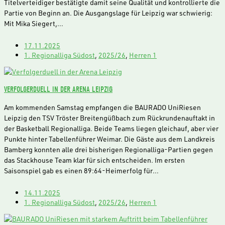
Titelverteidiger bestätigte damit seine Qualität und kontrollierte die
Partie von Beginn an. Die Ausgangslage für Leipzig war schwierig:
Mit Mika Siegert,…
17.11.2025
1. Regionalliga Südost
,
2025/26
,
Herren 1
VERFOLGERDUELL IN DER ARENA LEIPZIG
Am kommenden Samstag empfangen die BAURADO UniRiesen
Leipzig den TSV Tröster Breitengüßbach zum Rückrundenauftakt in
der Basketball Regionalliga. Beide Teams liegen gleichauf, aber vier
Punkte hinter Tabellenführer Weimar. Die Gäste aus dem Landkreis
Bamberg konnten alle drei bisherigen Regionalliga-Partien gegen
das Stackhouse Team klar für sich entscheiden. Im ersten
Saisonspiel gab es einen 89:64-Heimerfolg für…
14.11.2025
1. Regionalliga Südost
,
2025/26
,
Herren 1