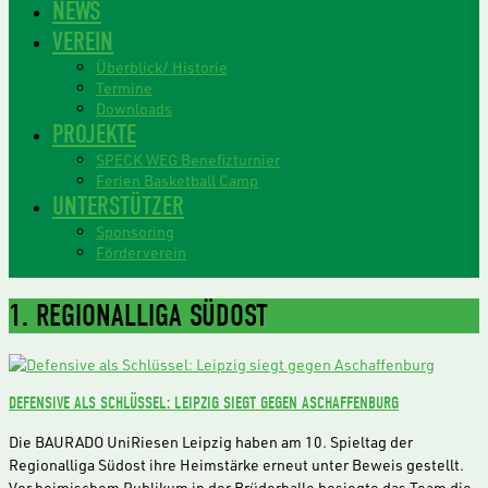
NEWS
VEREIN
Überblick/ Historie
Termine
Downloads
PROJEKTE
SPECK WEG Benefizturnier
Ferien Basketball Camp
UNTERSTÜTZER
Sponsoring
Förderverein
1. REGIONALLIGA SÜDOST
DEFENSIVE ALS SCHLÜSSEL: LEIPZIG SIEGT GEGEN ASCHAFFENBURG
Die BAURADO UniRiesen Leipzig haben am 10. Spieltag der
Regionalliga Südost ihre Heimstärke erneut unter Beweis gestellt.
Vor heimischem Publikum in der Brüderhalle besiegte das Team die