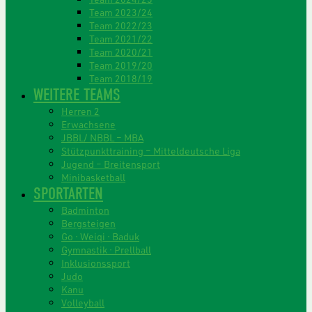
Team 2023/24
Team 2022/23
Team 2021/22
Team 2020/21
Team 2019/20
Team 2018/19
WEITERE TEAMS
Herren 2
Erwachsene
JBBL/ NBBL – MBA
Stützpunkttraining – Mitteldeutsche Liga
Jugend – Breitensport
Minibasketball
SPORTARTEN
Badminton
Bergsteigen
Go · Weiqi · Baduk
Gymnastik · Prellball
Inklusionssport
Judo
Kanu
Volleyball