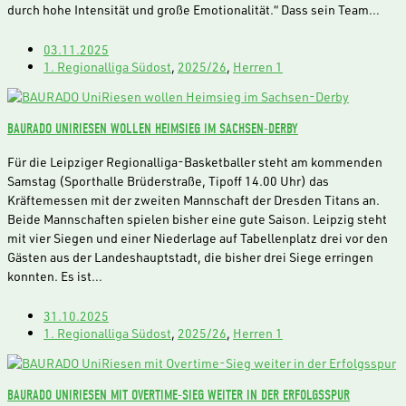
durch hohe Intensität und große Emotionalität.“ Dass sein Team…
03.11.2025
1. Regionalliga Südost
,
2025/26
,
Herren 1
BAURADO UNIRIESEN WOLLEN HEIMSIEG IM SACHSEN-DERBY
Für die Leipziger Regionalliga-Basketballer steht am kommenden
Samstag (Sporthalle Brüderstraße, Tipoff 14.00 Uhr) das
Kräftemessen mit der zweiten Mannschaft der Dresden Titans an.
Beide Mannschaften spielen bisher eine gute Saison. Leipzig steht
mit vier Siegen und einer Niederlage auf Tabellenplatz drei vor den
Gästen aus der Landeshauptstadt, die bisher drei Siege erringen
konnten. Es ist…
31.10.2025
1. Regionalliga Südost
,
2025/26
,
Herren 1
BAURADO UNIRIESEN MIT OVERTIME-SIEG WEITER IN DER ERFOLGSSPUR