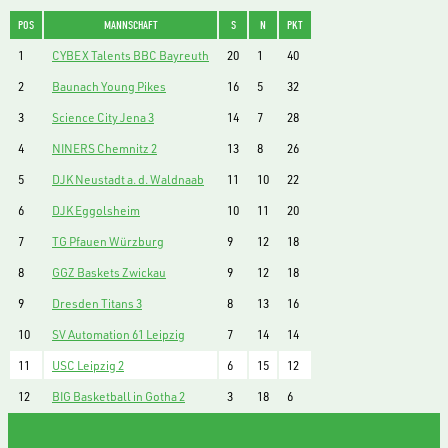
POS
MANNSCHAFT
S
N
PKT
1
CYBEX Talents BBC Bayreuth
20
1
40
2
Baunach Young Pikes
16
5
32
3
Science City Jena 3
14
7
28
4
NINERS Chemnitz 2
13
8
26
5
DJK Neustadt a. d. Waldnaab
11
10
22
6
DJK Eggolsheim
10
11
20
7
TG Pfauen Würzburg
9
12
18
8
GGZ Baskets Zwickau
9
12
18
9
Dresden Titans 3
8
13
16
10
SV Automation 61 Leipzig
7
14
14
11
USC Leipzig 2
6
15
12
12
BIG Basketball in Gotha 2
3
18
6